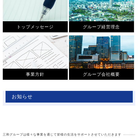
トップメッセージ
グループ経営理念
三和ホールディングス株式
全社共通の経営理念と
会社 代表取締役社長 石
MVPに基づき、グループ
井清悟よりメッセージ
一丸となって経営を推進し
ています。
事業方針
グループ会社概要
グループ各事業の鼎として
三和グループの組織図と各
安定、継続した成長を目指
社概要をご紹介していま
お知らせ
していきます。
す。
三和グループは様々な事業を通じて皆様の生活をサポートさせていただきます